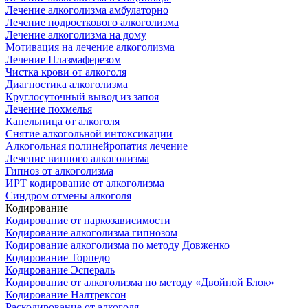
Лечение алкоголизма амбулаторно
Лечение подросткового алкоголизма
Лечение алкоголизма на дому
Мотивация на лечение алкоголизма
Лечение Плазмаферезом
Чистка крови от алкоголя
Диагностика алкоголизма
Круглосуточный вывод из запоя
Лечение похмелья
Капельница от алкоголя
Снятие алкогольной интоксикации
Алкогольная полинейропатия лечение
Лечение винного алкоголизма
Гипноз от алкоголизма
ИРТ кодирование от алкоголизма
Синдром отмены алкоголя
Кодирование
Кодирование от наркозависимости
Кодирование алкоголизма гипнозом
Кодирование алкоголизма по методу Довженко
Кодирование Торпедо
Кодирование Эспераль
Кодирование от алкоголизма по методу «Двойной Блок»
Кодирование Налтрексон
Раскодирование от алкоголя