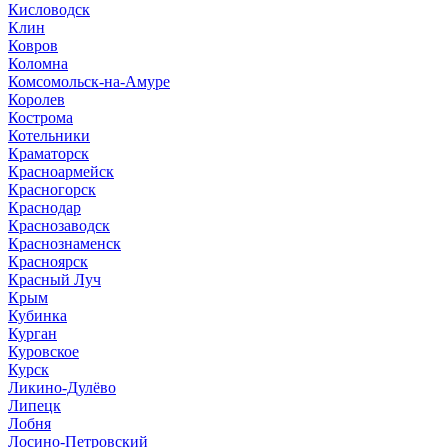
Кисловодск
Клин
Ковров
Коломна
Комсомольск-на-Амуре
Королев
Кострома
Котельники
Краматорск
Красноармейск
Красногорск
Краснодар
Краснозаводск
Краснознаменск
Красноярск
Красный Луч
Крым
Кубинка
Курган
Куровское
Курск
Ликино-Дулёво
Липецк
Лобня
Лосино-Петровский