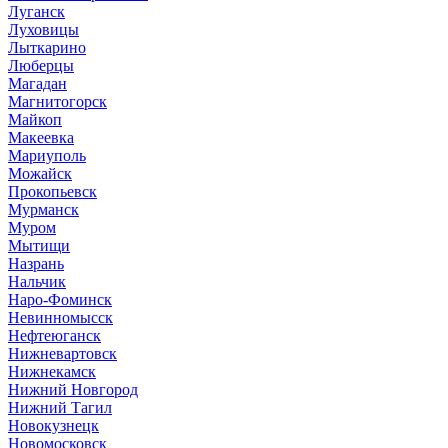
Луганск
Луховицы
Лыткарино
Люберцы
Магадан
Магнитогорск
Майкоп
Макеевка
Мариуполь
Можайск
Прокопьевск
Мурманск
Муром
Мытищи
Назрань
Нальчик
Наро-Фоминск
Невинномысск
Нефтеюганск
Нижневартовск
Нижнекамск
Нижний Новгород
Нижний Тагил
Новокузнецк
Новомосковск