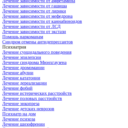
Лечение зависимости от амфетамина
Лечение зависимости от гашиша
Лечение зависимости от лирики
Лечение зависимости от мефедрона
Лечение зависимости от каннабиноидов
Лечение зависимости от ЛСД
Лечение зависимости от экстази
Помощь наркоманам
Синдром отмены антидепрессантов
Психиатрия
Лечение суицидального поведения
Лечение эпилепсии
Лечение синдрома Мюнхгаузена
Лечение дромомании
Лечение абулии
Лечение кататонии
Лечение дереализации
Лечение фобий
Лечение истерических расстройств
Лечение половых расстройств
Лечение энкопреза
Лечение детских неврозов
Психиатр на дом
Лечение психоза
Лечение шизофрении