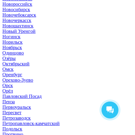
Новороссийск
Новосибирск
Новочебоксарск
Новочеркасск
Новошахтинск
Новый Уренгой
Ногинск
Норильск
Ноябрьск
Одинцово
Озёры
Октябрьский
Омск
Оренбург
Орехово-Зуево
Орск
Орёл
Павловский Посад
Пенза
Первоуральск
Пересвет
Петрозаводск
Петропавловск-камчатский
Подольск
Протвино