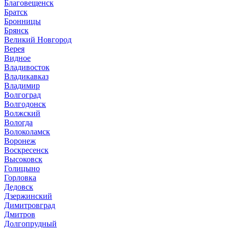
Благовещенск
Братск
Бронницы
Брянск
Великий Новгород
Верея
Видное
Владивосток
Владикавказ
Владимир
Волгоград
Волгодонск
Волжский
Вологда
Волоколамск
Воронеж
Воскресенск
Высоковск
Голицыно
Горловка
Дедовск
Дзержинский
Димитровград
Дмитров
Долгопрудный