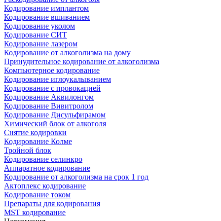
Кодирование имплантом
Кодирование вшиванием
Кодирование уколом
Кодирование СИТ
Кодирование лазером
Кодирование от алкоголизма на дому
Принудительное кодирование от алкоголизма
Компьютерное кодирование
Кодирование иглоукалыванием
Кодирование с провокацией
Кодирование Аквилонгом
Кодирование Вивитролом
Кодирование Дисульфирамом
Химический блок от алкоголя
Снятие кодировки
Кодирование Колме
Тройной блок
Кодирование селинкро
Аппаратное кодирование
Кодирование от алкоголизма на срок 1 год
Актоплекс кодирование
Кодирование током
Препараты для кодирования
MST кодирование