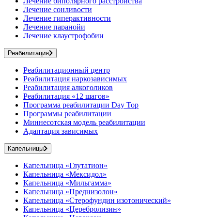
Лечение биполярного расстройства
Лечение сонливости
Лечение гиперактивности
Лечение паранойи
Лечение клаустрофобии
Реабилитация
Реабилитационный центр
Реабилитация наркозависимых
Реабилитация алкоголиков
Реабилитация «12 шагов»
Программа реабилитации Day Top
Программы реабилитации
Миннесотская модель реабилитации
Адаптация зависимых
Капельницы
Капельница «Глутатион»
Капельница «Мексидол»
Капельница «Мильгамма»
Капельница «Преднизолон»
Капельница «Стерофундин изотонический»
Капельница «Церебролизин»