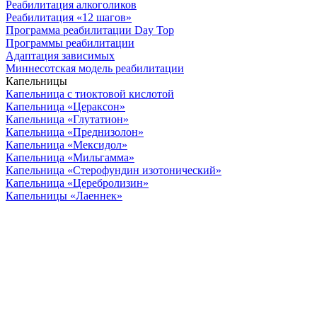
Реабилитация алкоголиков
Реабилитация «12 шагов»
Программа реабилитации Day Top
Программы реабилитации
Адаптация зависимых
Миннесотская модель реабилитации
Капельницы
Капельница с тиоктовой кислотой
Капельница «Цераксон»
Капельница «Глутатион»
Капельница «Преднизолон»
Капельница «Мексидол»
Капельница «Мильгамма»
Капельница «Стерофундин изотонический»
Капельница «Церебролизин»
Капельницы «Лаеннек»
ООО "Наше здоровье" ИНН 7705550380 ОГРН
1147746027417 В городе действуют мобильные медицинские
бригады. Вся информация на сайте не является публичной
офертой и не несет сугубо информационный характер. Она не
служит для постановки диагноза и назначения лечения.
© 2026 good-narkolog.ru | Все права защищены