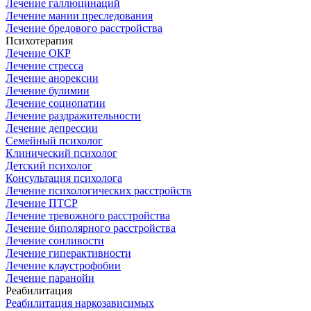
Лечение галлюцинаций
Лечение мании преследования
Лечение бредового расстройства
Психотерапия
Лечение ОКР
Лечение стресса
Лечение анорексии
Лечение булимии
Лечение социопатии
Лечение раздражительности
Лечение депрессии
Семейный психолог
Клинический психолог
Детский психолог
Консультация психолога
Лечение психологических расстройств
Лечение ПТСР
Лечение тревожного расстройства
Лечение биполярного расстройства
Лечение сонливости
Лечение гиперактивности
Лечение клаустрофобии
Лечение паранойи
Реабилитация
Реабилитация наркозависимых