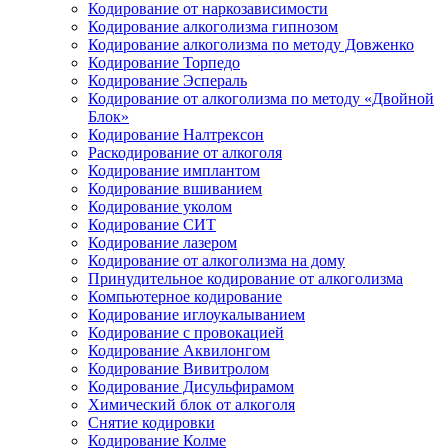
Кодирование от наркозависимости
Кодирование алкоголизма гипнозом
Кодирование алкоголизма по методу Довженко
Кодирование Торпедо
Кодирование Эспераль
Кодирование от алкоголизма по методу «Двойной
Блок»
Кодирование Налтрексон
Раскодирование от алкоголя
Кодирование имплантом
Кодирование вшиванием
Кодирование уколом
Кодирование СИТ
Кодирование лазером
Кодирование от алкоголизма на дому
Принудительное кодирование от алкоголизма
Компьютерное кодирование
Кодирование иглоукалыванием
Кодирование с провокацией
Кодирование Аквилонгом
Кодирование Вивитролом
Кодирование Дисульфирамом
Химический блок от алкоголя
Снятие кодировки
Кодирование Колме