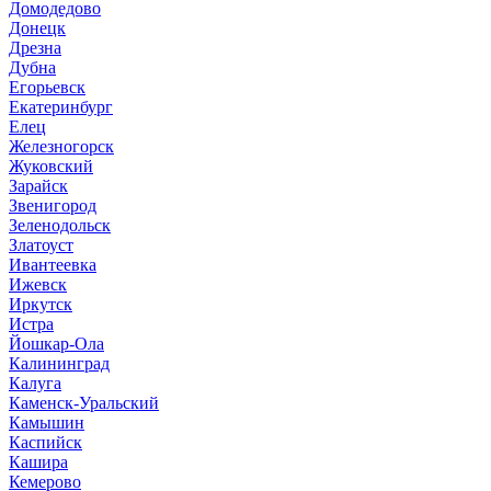
Домодедово
Донецк
Дрезна
Дубна
Егорьевск
Екатеринбург
Елец
Железногорск
Жуковский
Зарайск
Звенигород
Зеленодольск
Златоуст
Ивантеевка
Ижевск
Иркутск
Истра
Йошкар-Ола
Калининград
Калуга
Каменск-Уральский
Камышин
Каспийск
Кашира
Кемерово