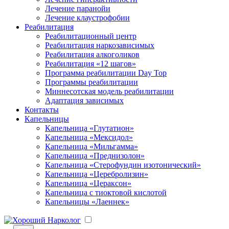
Лечение паранойи
Лечение клаустрофобии
Реабилитация
Реабилитационный центр
Реабилитация наркозависимых
Реабилитация алкоголиков
Реабилитация «12 шагов»
Программа реабилитации Day Top
Программы реабилитации
Миннесотская модель реабилитации
Адаптация зависимых
Контакты
Капельницы
Капельница «Глутатион»
Капельница «Мексидол»
Капельница «Мильгамма»
Капельница «Преднизолон»
Капельница «Стерофундин изотонический»
Капельница «Церебролизин»
Капельница «Цераксон»
Капельница с тиоктовой кислотой
Капельницы «Лаеннек»