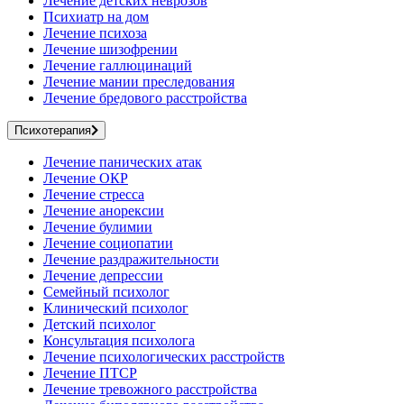
Лечение детских неврозов
Психиатр на дом
Лечение психоза
Лечение шизофрении
Лечение галлюцинаций
Лечение мании преследования
Лечение бредового расстройства
Психотерапия
Лечение панических атак
Лечение ОКР
Лечение стресса
Лечение анорексии
Лечение булимии
Лечение социопатии
Лечение раздражительности
Лечение депрессии
Семейный психолог
Клинический психолог
Детский психолог
Консультация психолога
Лечение психологических расстройств
Лечение ПТСР
Лечение тревожного расстройства