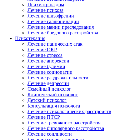
Психиатр на дом
Лечение психоза
Лечение шизофрении
Лечение галлюцинаций
Лечение мании преследования
Лечение бредового расстройства
Психотерапия
Лечение панических атак
Лечение ОКР
Лечение стресса
Лечение анорексии
Лечение булимии
Лечение социопатии
Лечение раздражительности
Лечение депрессии
Семейный психолог
Клинический психолог
Детский психолог
Консультация психолога
Лечение психологических расстройств
Лечение ПТСР
Лечение тревожного расстройства
Лечение биполярного расстройства
Лечение сонливости
Лечение гиперактивности