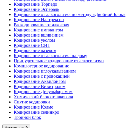
Кодирование Торпедо
Кодирование Эспераль
Кодирование от алкоголизма по методу «Двойной Блок»
Кодирование Налтрексон
Раскодирование от алкоголя
Кодирование имплантом
Кодирование вшиванием
Кодирование уколом
Кодирование СИТ
Кодирование лазером
Кодирование от алкоголизма на дому
Принудительное кодирование от алкоголизма
Компьютерное кодирование
Кодирование иглоукалыванием
Кодирование с провокацией
Кодирование Аквилонгом
Кодирование Вивитролом
Кодирование Дисульфирамом
Химический блок от алкоголя
Снятие кодировки
Кодирование Колме
Кодирование селинкро
Тройной блок
Наркомания