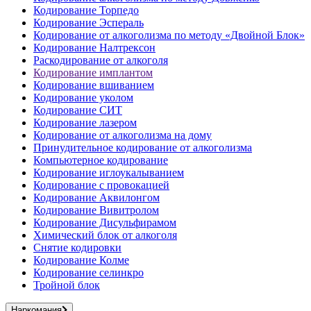
Кодирование Торпедо
Кодирование Эспераль
Кодирование от алкоголизма по методу «Двойной Блок»
Кодирование Налтрексон
Раскодирование от алкоголя
Кодирование имплантом
Кодирование вшиванием
Кодирование уколом
Кодирование СИТ
Кодирование лазером
Кодирование от алкоголизма на дому
Принудительное кодирование от алкоголизма
Компьютерное кодирование
Кодирование иглоукалыванием
Кодирование с провокацией
Кодирование Аквилонгом
Кодирование Вивитролом
Кодирование Дисульфирамом
Химический блок от алкоголя
Снятие кодировки
Кодирование Колме
Кодирование селинкро
Тройной блок
Наркомания