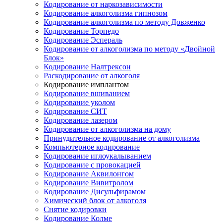
Кодирование от наркозависимости
Кодирование алкоголизма гипнозом
Кодирование алкоголизма по методу Довженко
Кодирование Торпедо
Кодирование Эспераль
Кодирование от алкоголизма по методу «Двойной
Блок»
Кодирование Налтрексон
Раскодирование от алкоголя
Кодирование имплантом
Кодирование вшиванием
Кодирование уколом
Кодирование СИТ
Кодирование лазером
Кодирование от алкоголизма на дому
Принудительное кодирование от алкоголизма
Компьютерное кодирование
Кодирование иглоукалыванием
Кодирование с провокацией
Кодирование Аквилонгом
Кодирование Вивитролом
Кодирование Дисульфирамом
Химический блок от алкоголя
Снятие кодировки
Кодирование Колме