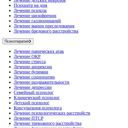
Лечение детских неврозов
Психиатр на дом
Лечение психоза
Лечение шизофрении
Лечение галлюцинаций
Лечение мании преследования
Лечение бредового расстройства
Психотерапия
Лечение панических атак
Лечение ОКР
Лечение стресса
Лечение анорексии
Лечение булимии
Лечение социопатии
Лечение раздражительности
Лечение депрессии
Семейный психолог
Клинический психолог
Детский психолог
Консультация психолога
Лечение психологических расстройств
Лечение ПТСР
Лечение тревожного расстройства