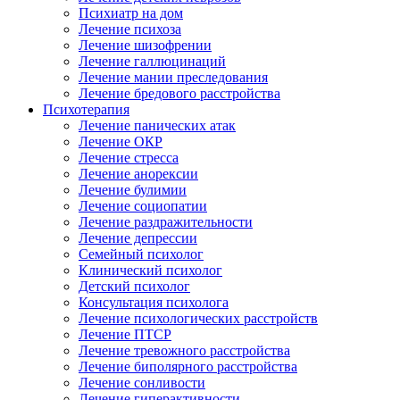
Психиатр на дом
Лечение психоза
Лечение шизофрении
Лечение галлюцинаций
Лечение мании преследования
Лечение бредового расстройства
Психотерапия
Лечение панических атак
Лечение ОКР
Лечение стресса
Лечение анорексии
Лечение булимии
Лечение социопатии
Лечение раздражительности
Лечение депрессии
Семейный психолог
Клинический психолог
Детский психолог
Консультация психолога
Лечение психологических расстройств
Лечение ПТСР
Лечение тревожного расстройства
Лечение биполярного расстройства
Лечение сонливости
Лечение гиперактивности