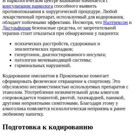
В наркологическом центре вшивание начинается с
консультации нарколога
способного выявить
противопоказания к хирургической процедуре. Любой
лекарственный препарат, используемый для кодирования,
обладает побочными эффектами. Несмотря, что
Налтрексон
и
Дисульфирам
безопасные средства, от запретительной
терапии стоит отказаться при обнаружении у пациента:
психических расстройств, судорожных и
эпилептических припадков;
гипертонии, диагностированного инсульта;
патологии мочевыводящей системы;
гормональных нарушений.
Кодирование имплантом в Прокопьевске помогает
сформировать физическое отвращение к спиртному. Это
обусловлено несовместимостью используемых препаратов с
этанолом. Употребление незначительной дозы алкоголя
сопровождается тошнотой, рвотой, тахикардией, паникой,
другими неприятными симптомами. Благодаря этому у
алкоголика появляется психологическая неприязнь к ранее
любимому напитку.
Подготовка к кодированию