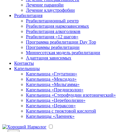
Лечение паранойи
Лечение клаустрофобии
Реабилитация
Реабилитационный центр
Реабилитация наркозависимых
Реабилитация алкоголиков
Реабилитация «12 шагов»
Программа реабилитации Day Top
Программы реабилитации
Миннесотская модель реабилитации
Адаптация зависимых
Контакты
Капельницы
Капельница «Глутатион»
Капельница «Мексидол»
Капельница «Мильгамма»
Капельница «Преднизолон»
Капельница «Стерофундин изотонический»
Капельница «Церебролизин»
Капельница «Цераксон»
Капельница с тиоктовой кислотой
Капельницы «Лаеннек»