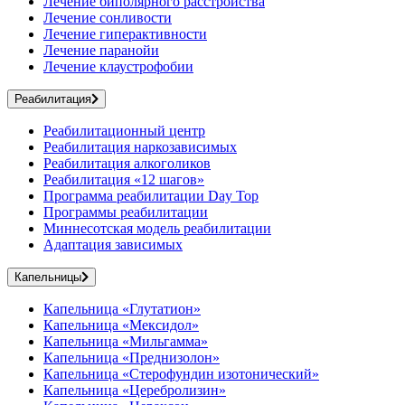
Лечение биполярного расстройства
Лечение сонливости
Лечение гиперактивности
Лечение паранойи
Лечение клаустрофобии
Реабилитация
Реабилитационный центр
Реабилитация наркозависимых
Реабилитация алкоголиков
Реабилитация «12 шагов»
Программа реабилитации Day Top
Программы реабилитации
Миннесотская модель реабилитации
Адаптация зависимых
Капельницы
Капельница «Глутатион»
Капельница «Мексидол»
Капельница «Мильгамма»
Капельница «Преднизолон»
Капельница «Стерофундин изотонический»
Капельница «Церебролизин»