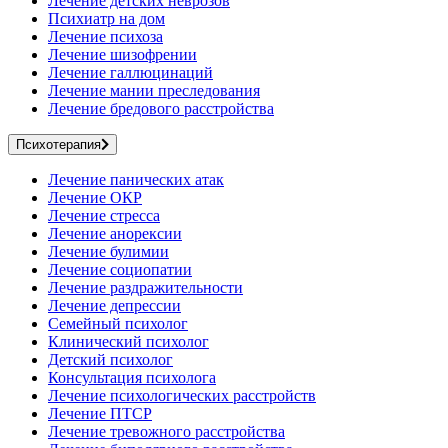
Лечение детских неврозов
Психиатр на дом
Лечение психоза
Лечение шизофрении
Лечение галлюцинаций
Лечение мании преследования
Лечение бредового расстройства
Психотерапия
Лечение панических атак
Лечение ОКР
Лечение стресса
Лечение анорексии
Лечение булимии
Лечение социопатии
Лечение раздражительности
Лечение депрессии
Семейный психолог
Клинический психолог
Детский психолог
Консультация психолога
Лечение психологических расстройств
Лечение ПТСР
Лечение тревожного расстройства