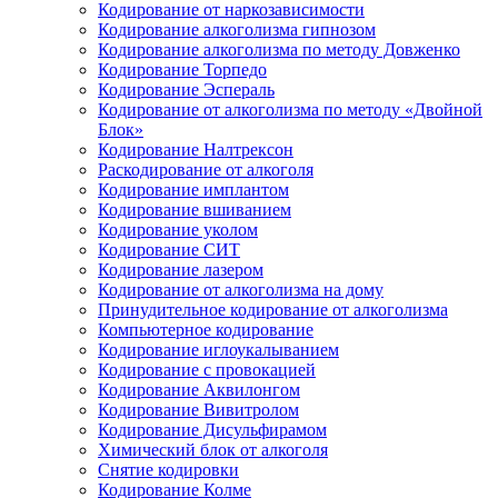
Кодирование от наркозависимости
Кодирование алкоголизма гипнозом
Кодирование алкоголизма по методу Довженко
Кодирование Торпедо
Кодирование Эспераль
Кодирование от алкоголизма по методу «Двойной
Блок»
Кодирование Налтрексон
Раскодирование от алкоголя
Кодирование имплантом
Кодирование вшиванием
Кодирование уколом
Кодирование СИТ
Кодирование лазером
Кодирование от алкоголизма на дому
Принудительное кодирование от алкоголизма
Компьютерное кодирование
Кодирование иглоукалыванием
Кодирование с провокацией
Кодирование Аквилонгом
Кодирование Вивитролом
Кодирование Дисульфирамом
Химический блок от алкоголя
Снятие кодировки
Кодирование Колме