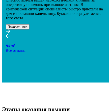
Спасибо врачам вашей наркологической клиники за
оперативную помощь при выводе из запоя. В
критической ситуации специалисты быстро приехали на
дом и поставили капельницу. Буквально вернули меня с
того света.
Показать все
Все отзывы
Этапы оказания помощи