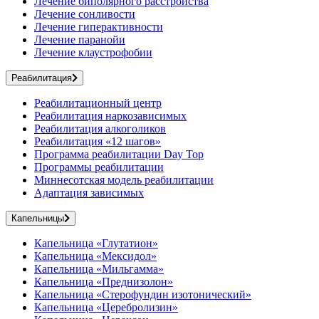
Лечение биполярного расстройства
Лечение сонливости
Лечение гиперактивности
Лечение паранойи
Лечение клаустрофобии
Реабилитация
Реабилитационный центр
Реабилитация наркозависимых
Реабилитация алкоголиков
Реабилитация «12 шагов»
Программа реабилитации Day Top
Программы реабилитации
Миннесотская модель реабилитации
Адаптация зависимых
Капельницы
Капельница «Глутатион»
Капельница «Мексидол»
Капельница «Мильгамма»
Капельница «Преднизолон»
Капельница «Стерофундин изотонический»
Капельница «Церебролизин»