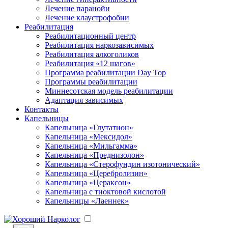
Лечение паранойи
Лечение клаустрофобии
Реабилитация
Реабилитационный центр
Реабилитация наркозависимых
Реабилитация алкоголиков
Реабилитация «12 шагов»
Программа реабилитации Day Top
Программы реабилитации
Миннесотская модель реабилитации
Адаптация зависимых
Контакты
Капельницы
Капельница «Глутатион»
Капельница «Мексидол»
Капельница «Мильгамма»
Капельница «Преднизолон»
Капельница «Стерофундин изотонический»
Капельница «Церебролизин»
Капельница «Цераксон»
Капельница с тиоктовой кислотой
Капельницы «Лаеннек»