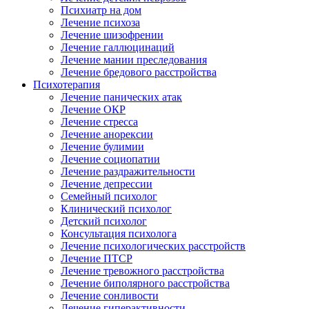
Психиатр на дом
Лечение психоза
Лечение шизофрении
Лечение галлюцинаций
Лечение мании преследования
Лечение бредового расстройства
Психотерапия
Лечение панических атак
Лечение ОКР
Лечение стресса
Лечение анорексии
Лечение булимии
Лечение социопатии
Лечение раздражительности
Лечение депрессии
Семейный психолог
Клинический психолог
Детский психолог
Консультация психолога
Лечение психологических расстройств
Лечение ПТСР
Лечение тревожного расстройства
Лечение биполярного расстройства
Лечение сонливости
Лечение гиперактивности