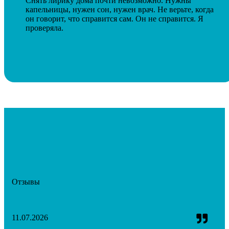
Снять лирику дома почти невозможно. Нужны
капельницы, нужен сон, нужен врач. Не верьте, когда
он говорит, что справится сам. Он не справится. Я
проверяла.
Отзывы
11.07.2026