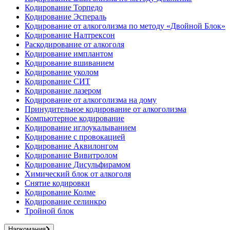
Кодирование Торпедо
Кодирование Эспераль
Кодирование от алкоголизма по методу «Двойной Блок»
Кодирование Налтрексон
Раскодирование от алкоголя
Кодирование имплантом
Кодирование вшиванием
Кодирование уколом
Кодирование СИТ
Кодирование лазером
Кодирование от алкоголизма на дому
Принудительное кодирование от алкоголизма
Компьютерное кодирование
Кодирование иглоукалыванием
Кодирование с провокацией
Кодирование Аквилонгом
Кодирование Вивитролом
Кодирование Дисульфирамом
Химический блок от алкоголя
Снятие кодировки
Кодирование Колме
Кодирование селинкро
Тройной блок
Наркомания