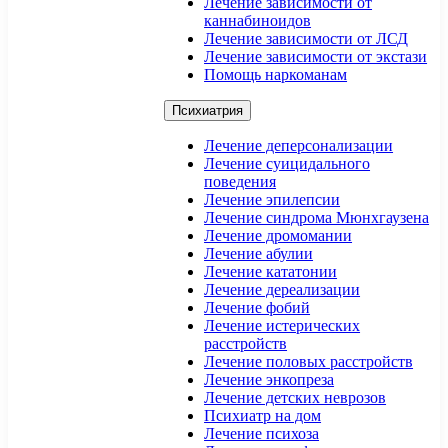
Лечение зависимости от
каннабиноидов
Лечение зависимости от ЛСД
Лечение зависимости от экстази
Помощь наркоманам
Психиатрия
Лечение деперсонализации
Лечение суицидального
поведения
Лечение эпилепсии
Лечение синдрома Мюнхгаузена
Лечение дромомании
Лечение абулии
Лечение кататонии
Лечение дереализации
Лечение фобий
Лечение истерических
расстройств
Лечение половых расстройств
Лечение энкопреза
Лечение детских неврозов
Психиатр на дом
Лечение психоза