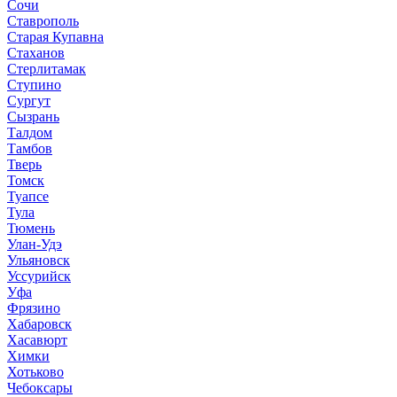
Сочи
Ставрополь
Старая Купавна
Стаханов
Стерлитамак
Ступино
Сургут
Сызрань
Талдом
Тамбов
Тверь
Томск
Туапсе
Тула
Тюмень
Улан-Удэ
Ульяновск
Уссурийск
Уфа
Фрязино
Хабаровск
Хасавюрт
Химки
Хотьково
Чебоксары