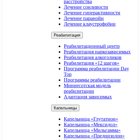
расстройства
Лечение сонливости
Лечение гиперактивности
Лечение паранойи
Лечение клаустрофобии
Реабилитация
Реабилитационный центр
Реабилитация наркозависимых
Реабилитация алкоголиков
Реабилитация «12 шагов»
Программа реабилитации Day
Top
Программы реабилитации
Миннесотская модель
реабилитации
Адаптация зависимых
Капельницы
Капельница «Глутатион»
Капельница «Мексидол»
Капельница «Мильгамма»
Капельница «Преднизолон»