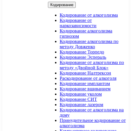
Кодирование
Кодирование от алкоголизма
Кодирование от
наркозависимости
Кодирование алкоголизма
гипнозом
Кодирование алкоголизма по
методу Довженко
Кодирование Торпедо
Кодирование Эспераль
Кодирование от алкоголизма по
методу «Двойной Блок»
Кодирование Налтрексон
Раскодирование от алкоголя
Кодирование имплантом
Кодирование вшиванием
Кодирование уколом
Кодирование СИТ
Кодирование лазером
Кодирование от алкоголизма на
дому
Принудительное кодирование от
алкоголизма
Компьютерное кодирование