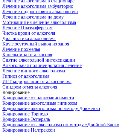
Лечение алкоголизма в стационаре
Лечение алкоголизма амбулаторно
Лечение подросткового алкоголизма
Лечение алкоголизма на дому
Мотивация на лечение алкоголизма
Лечение Плазмаферезом
Чистка крови от алкоголя
Диагностика алкоголизма
Круглосуточный вывод из запоя
Лечение похмелья
Капельница от алкоголя
Снятие алкогольной интоксикации
Алкогольная полинейропатия лечение
Лечение винного алкоголизма
Гипноз от алкоголизма
ИРТ кодирование от алкоголизма
Синдром отмены алкоголя
Кодирование
Кодирование от наркозависимости
Кодирование алкоголизма гипнозом
Кодирование алкоголизма по методу Довженко
Кодирование Торпедо
Кодирование Эспераль
Кодирование от алкоголизма по методу «Двойной Блок»
Кодирование Налтрексон