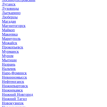
Луганск
Луховицы
Лыткарино
Люберцы
Магадан
Магнитогорск
Майкоп
Макеевка
Мариуполь
Можайск
Прокопьевск
Мурманск
Муром
Мытищи
Назрань
Нальчик
Наро-Фоминск
Невинномысск
Нефтеюганск
Нижневартовск
Нижнекамск
Нижний Новгород
Нижний Тагил
Новокузнецк