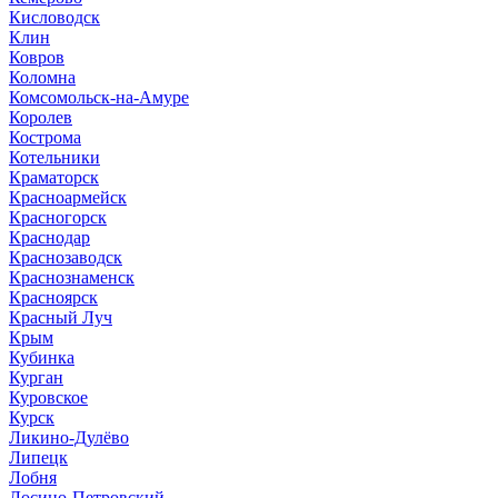
Кисловодск
Клин
Ковров
Коломна
Комсомольск-на-Амуре
Королев
Кострома
Котельники
Краматорск
Красноармейск
Красногорск
Краснодар
Краснозаводск
Краснознаменск
Красноярск
Красный Луч
Крым
Кубинка
Курган
Куровское
Курск
Ликино-Дулёво
Липецк
Лобня
Лосино-Петровский