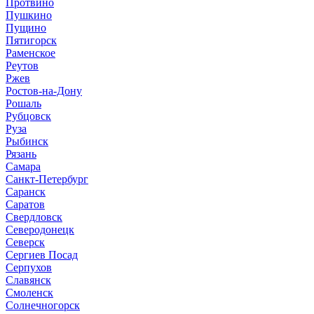
Протвино
Пушкино
Пущино
Пятигорск
Раменское
Реутов
Ржев
Ростов-на-Дону
Рошаль
Рубцовск
Руза
Рыбинск
Рязань
Самара
Санкт-Петербург
Саранск
Саратов
Свердловск
Северодонецк
Северск
Сергиев Посад
Серпухов
Славянск
Смоленск
Солнечногорск