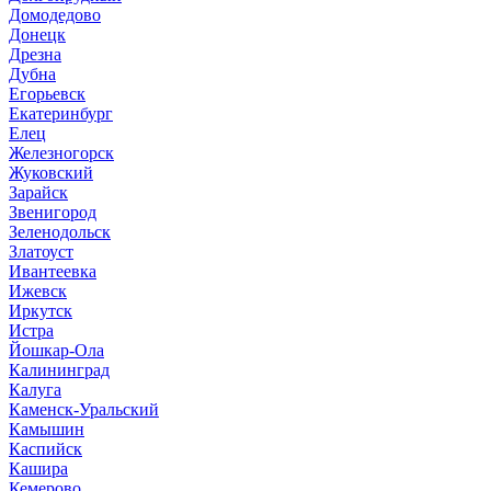
Домодедово
Донецк
Дрезна
Дубна
Егорьевск
Екатеринбург
Елец
Железногорск
Жуковский
Зарайск
Звенигород
Зеленодольск
Златоуст
Ивантеевка
Ижевск
Иркутск
Истра
Йошкар-Ола
Калининград
Калуга
Каменск-Уральский
Камышин
Каспийск
Кашира
Кемерово