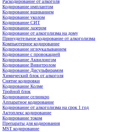
Раскодирование от алкоголя
Кодирование имплантом
Кодирование вшиванием
Кодирование уколом
Кодирование СИТ
Кодирование лазером
Кодирование от алкоголизма на дому
Принудительное кодирование от алкоголизма
Компьютерное кодирование
Кодирование иглоукалыванием
Кодирование с провокацией
Кодирование Аквилонгом
Кодирование Вивитролом
Кодирование Дисульфирамом
Химический блок от алкоголя
Снятие кодировки
Кодирование Колме
Тройной блок
Кодирование селинкро
Аппаратное кодирование
Кодирование от алкоголизма на срок 1 год
Актоплекс кодирование
Кодирование током
Препараты для кодирования
MST кодирование