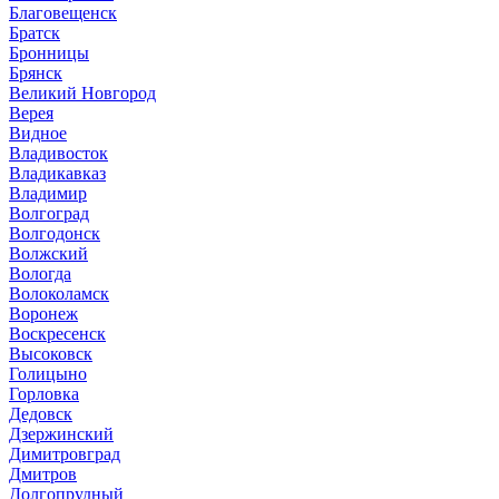
Благовещенск
Братск
Бронницы
Брянск
Великий Новгород
Верея
Видное
Владивосток
Владикавказ
Владимир
Волгоград
Волгодонск
Волжский
Вологда
Волоколамск
Воронеж
Воскресенск
Высоковск
Голицыно
Горловка
Дедовск
Дзержинский
Димитровград
Дмитров
Долгопрудный