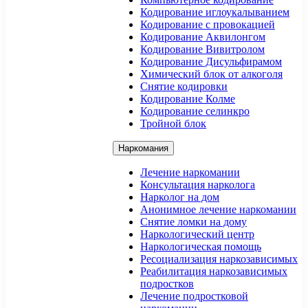
Кодирование иглоукалыванием
Кодирование с провокацией
Кодирование Аквилонгом
Кодирование Вивитролом
Кодирование Дисульфирамом
Химический блок от алкоголя
Снятие кодировки
Кодирование Колме
Кодирование селинкро
Тройной блок
Наркомания
Лечение наркомании
Консультация нарколога
Нарколог на дом
Анонимное лечение наркомании
Снятие ломки на дому
Наркологический центр
Наркологическая помощь
Ресоциализация наркозависимых
Реабилитация наркозависимых
подростков
Лечение подростковой