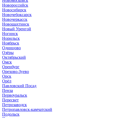
Новомосковск
Новороссийск
Новосибирск
Новочебоксарск
Новочеркасск
Новошахтинск
Новый Уренгой
Ногинск
Норильск
Ноябрьск
Одинцово
Озёры
Октябрьский
Омск
Оренбург
Орехово-Зуево
Орск
Орёл
Павловский Посад
Пенза
Первоуральск
Пересвет
Петрозаводск
Петропавловск-камчатский
Подольск