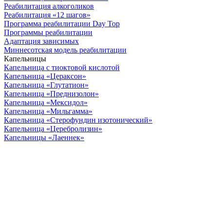
Реабилитация алкоголиков
Реабилитация «12 шагов»
Программа реабилитации Day Top
Программы реабилитации
Адаптация зависимых
Миннесотская модель реабилитации
Капельницы
Капельница с тиоктовой кислотой
Капельница «Цераксон»
Капельница «Глутатион»
Капельница «Преднизолон»
Капельница «Мексидол»
Капельница «Мильгамма»
Капельница «Стерофундин изотонический»
Капельница «Церебролизин»
Капельницы «Лаеннек»
ООО "Наше здоровье" ИНН 7705550380 ОГРН
1147746027417 В городе действуют мобильные медицинские
бригады. Вся информация на сайте не является публичной
офертой и не несет сугубо информационный характер. Она не
служит для постановки диагноза и назначения лечения.
© 2026 good-narkolog.ru | Все права защищены