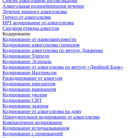
Снятие алкогольной интоксикации
Алкогольная полинейропатия лечение
Лечение винного алкоголизма
Гипноз от алкоголизма
ИРТ кодирование от алкоголизма
Синдром отмены алкоголя
Кодирование
Кодирование от наркозависимости
Кодирование алкоголизма гипнозом
Кодирование алкоголизма по методу Довженко
Кодирование Торпедо
Кодирование Эспераль
Кодирование от алкоголизма по методу «Двойной Блок»
Кодирование Налтрексон
Раскодирование от алкоголя
Кодирование имплантом
Кодирование вшиванием
Кодирование уколом
Кодирование СИТ
Кодирование лазером
Кодирование от алкоголизма на дому
Принудительное кодирование от алкоголизма
Компьютерное кодирование
Кодирование иглоукалыванием
Кодирование с провокацией