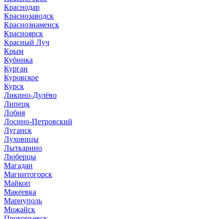
Краснодар
Краснозаводск
Краснознаменск
Красноярск
Красный Луч
Крым
Кубинка
Курган
Куровское
Курск
Ликино-Дулёво
Липецк
Лобня
Лосино-Петровский
Луганск
Луховицы
Лыткарино
Люберцы
Магадан
Магнитогорск
Майкоп
Макеевка
Мариуполь
Можайск
Прокопьевск