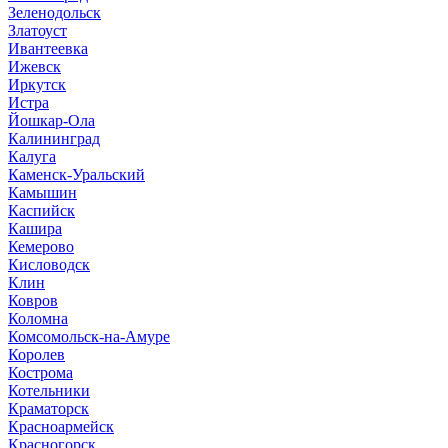
Зеленодольск
Златоуст
Ивантеевка
Ижевск
Иркутск
Истра
Йошкар-Ола
Калининград
Калуга
Каменск-Уральский
Камышин
Каспийск
Кашира
Кемерово
Кисловодск
Клин
Ковров
Коломна
Комсомольск-на-Амуре
Королев
Кострома
Котельники
Краматорск
Красноармейск
Красногорск