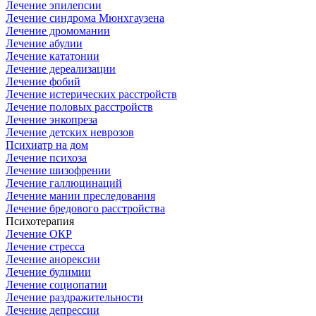
Лечение эпилепсии
Лечение синдрома Мюнхгаузена
Лечение дромомании
Лечение абулии
Лечение кататонии
Лечение дереализации
Лечение фобий
Лечение истерических расстройств
Лечение половых расстройств
Лечение энкопреза
Лечение детских неврозов
Психиатр на дом
Лечение психоза
Лечение шизофрении
Лечение галлюцинаций
Лечение мании преследования
Лечение бредового расстройства
Психотерапия
Лечение ОКР
Лечение стресса
Лечение анорексии
Лечение булимии
Лечение социопатии
Лечение раздражительности
Лечение депрессии