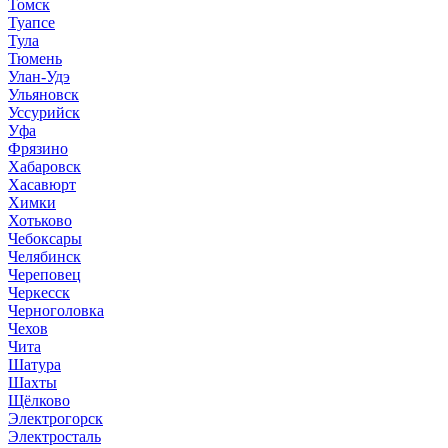
Томск
Туапсе
Тула
Тюмень
Улан-Удэ
Ульяновск
Уссурийск
Уфа
Фрязино
Хабаровск
Хасавюрт
Химки
Хотьково
Чебоксары
Челябинск
Череповец
Черкесск
Черноголовка
Чехов
Чита
Шатура
Шахты
Щёлково
Электрогорск
Электросталь