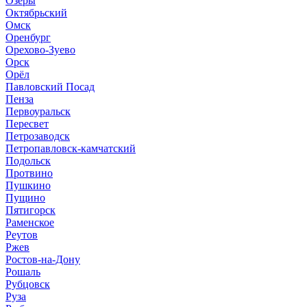
Озёры
Октябрьский
Омск
Оренбург
Орехово-Зуево
Орск
Орёл
Павловский Посад
Пенза
Первоуральск
Пересвет
Петрозаводск
Петропавловск-камчатский
Подольск
Протвино
Пушкино
Пущино
Пятигорск
Раменское
Реутов
Ржев
Ростов-на-Дону
Рошаль
Рубцовск
Руза