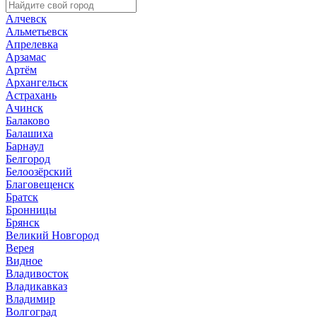
Алчевск
Альметьевск
Апрелевка
Арзамас
Артём
Архангельск
Астрахань
Ачинск
Балаково
Балашиха
Барнаул
Белгород
Белоозёрский
Благовещенск
Братск
Бронницы
Брянск
Великий Новгород
Верея
Видное
Владивосток
Владикавказ
Владимир
Волгоград