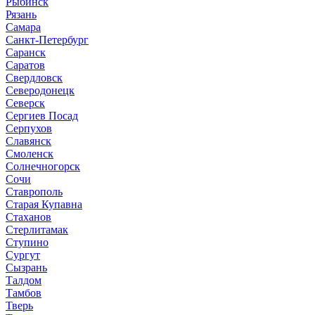
Рыбинск
Рязань
Самара
Санкт-Петербург
Саранск
Саратов
Свердловск
Северодонецк
Северск
Сергиев Посад
Серпухов
Славянск
Смоленск
Солнечногорск
Сочи
Ставрополь
Старая Купавна
Стаханов
Стерлитамак
Ступино
Сургут
Сызрань
Талдом
Тамбов
Тверь