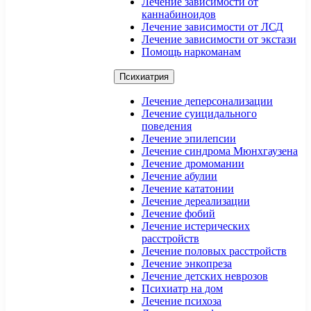
Лечение зависимости от
каннабиноидов
Лечение зависимости от ЛСД
Лечение зависимости от экстази
Помощь наркоманам
Психиатрия
Лечение деперсонализации
Лечение суицидального
поведения
Лечение эпилепсии
Лечение синдрома Мюнхгаузена
Лечение дромомании
Лечение абулии
Лечение кататонии
Лечение дереализации
Лечение фобий
Лечение истерических
расстройств
Лечение половых расстройств
Лечение энкопреза
Лечение детских неврозов
Психиатр на дом
Лечение психоза