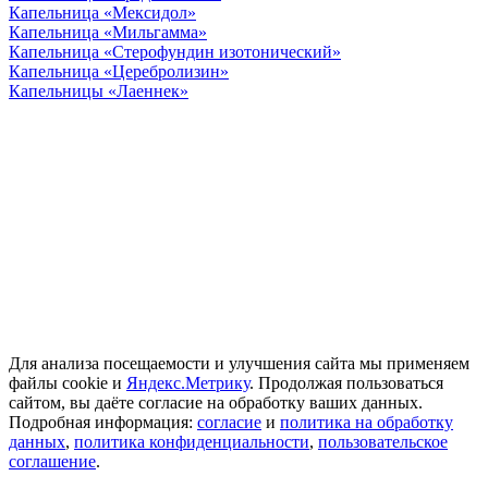
Капельница «Мексидол»
Капельница «Мильгамма»
Капельница «Стерофундин изотонический»
Капельница «Церебролизин»
Капельницы «Лаеннек»
ООО "Наше здоровье" ИНН 7705550380 ОГРН
1147746027417 В городе действуют мобильные медицинские
бригады. Вся информация на сайте не является публичной
офертой и не несет сугубо информационный характер. Она не
служит для постановки диагноза и назначения лечения.
© 2026 good-narkolog.ru | Все права защищены
Для анализа посещаемости и улучшения сайта мы применяем
файлы cookie и
Яндекс.Метрику
. Продолжая пользоваться
сайтом, вы даёте согласие на обработку ваших данных.
Подробная информация:
согласие
и
политика на обработку
данных
,
политика конфиденциальности
,
пользовательское
соглашение
.