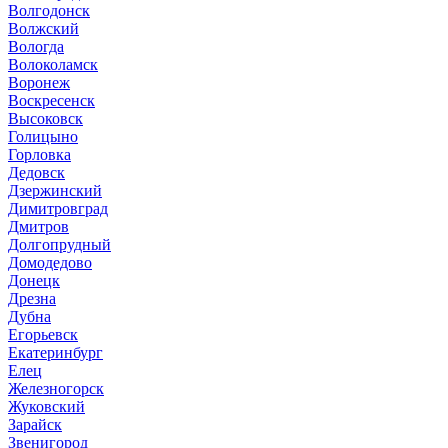
Волгодонск
Волжский
Вологда
Волоколамск
Воронеж
Воскресенск
Высоковск
Голицыно
Горловка
Дедовск
Дзержинский
Димитровград
Дмитров
Долгопрудный
Домодедово
Донецк
Дрезна
Дубна
Егорьевск
Екатеринбург
Елец
Железногорск
Жуковский
Зарайск
Звенигород