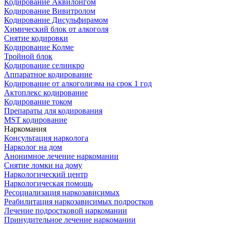
Кодирование Аквилонгом
Кодирование Вивитролом
Кодирование Дисульфирамом
Химический блок от алкоголя
Снятие кодировки
Кодирование Колме
Тройной блок
Кодирование селинкро
Аппаратное кодирование
Кодирование от алкоголизма на срок 1 год
Актоплекс кодирование
Кодирование током
Препараты для кодирования
MST кодирование
Наркомания
Консультация нарколога
Нарколог на дом
Анонимное лечение наркомании
Снятие ломки на дому
Наркологический центр
Наркологическая помощь
Ресоциализация наркозависимых
Реабилитация наркозависимых подростков
Лечение подростковой наркомании
Принудительное лечение наркомании