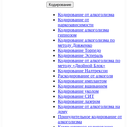
Кодирование
Кодирование от алкоголизма
Кодирование от
наркозависимости
Кодирование алкоголизма
гипнозом
Кодирование алкоголизма по
методу Довженко
Кодирование Торпедо
Кодирование Эспераль
Кодирование от алкоголизма по
методу «Двойной Блок»
Кодирование Налтрексон
Раскодирование от алкоголя
Кодирование имплантом
Кодирование вшиванием
Кодирование уколом
Кодирование СИТ
Кодирование лазером
Кодирование от алкоголизма на
дому
Принудительное кодирование от
алкоголизма
Компьютерное кодирование