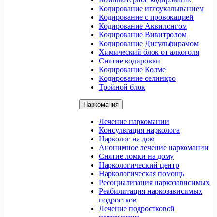
Кодирование иглоукалыванием
Кодирование с провокацией
Кодирование Аквилонгом
Кодирование Вивитролом
Кодирование Дисульфирамом
Химический блок от алкоголя
Снятие кодировки
Кодирование Колме
Кодирование селинкро
Тройной блок
Наркомания
Лечение наркомании
Консультация нарколога
Нарколог на дом
Анонимное лечение наркомании
Снятие ломки на дому
Наркологический центр
Наркологическая помощь
Ресоциализация наркозависимых
Реабилитация наркозависимых
подростков
Лечение подростковой