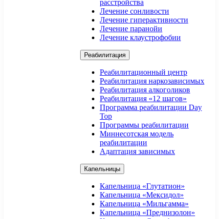
расстройства
Лечение сонливости
Лечение гиперактивности
Лечение паранойи
Лечение клаустрофобии
Реабилитация
Реабилитационный центр
Реабилитация наркозависимых
Реабилитация алкоголиков
Реабилитация «12 шагов»
Программа реабилитации Day
Top
Программы реабилитации
Миннесотская модель
реабилитации
Адаптация зависимых
Капельницы
Капельница «Глутатион»
Капельница «Мексидол»
Капельница «Мильгамма»
Капельница «Преднизолон»