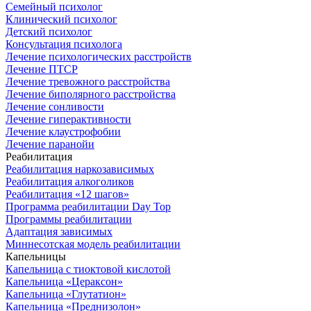
Семейный психолог
Клинический психолог
Детский психолог
Консультация психолога
Лечение психологических расстройств
Лечение ПТСР
Лечение тревожного расстройства
Лечение биполярного расстройства
Лечение сонливости
Лечение гиперактивности
Лечение клаустрофобии
Лечение паранойи
Реабилитация
Реабилитация наркозависимых
Реабилитация алкоголиков
Реабилитация «12 шагов»
Программа реабилитации Day Top
Программы реабилитации
Адаптация зависимых
Миннесотская модель реабилитации
Капельницы
Капельница с тиоктовой кислотой
Капельница «Цераксон»
Капельница «Глутатион»
Капельница «Преднизолон»