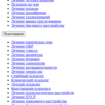
Лечение детских неврозов
Психиатр на дом
Лечение психоза
Лечение шизофрении
Лечение галлюцинаций
Лечение мании преследования
Лечение бредового расстройства
Психотерапия
Лечение панических атак
Лечение ОКР
Лечение стресса
Лечение анорексии
Лечение булимии
Лечение социопатии
Лечение раздражительности
Лечение депрессии
Семейный психолог
Клинический психолог
Детский психолог
Консультация психолога
Лечение психологических расстройств
Лечение ПТСР
Лечение тревожного расстройства