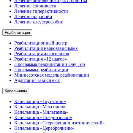
Лечение биполярного расстройства
Лечение сонливости
Лечение гиперактивности
Лечение паранойи
Лечение клаустрофобии
Реабилитация
Реабилитационный центр
Реабилитация наркозависимых
Реабилитация алкоголиков
Реабилитация «12 шагов»
Программа реабилитации Day Top
Программы реабилитации
Миннесотская модель реабилитации
Адаптация зависимых
Капельницы
Капельница «Глутатион»
Капельница «Мексидол»
Капельница «Мильгамма»
Капельница «Преднизолон»
Капельница «Стерофундин изотонический»
Капельница «Церебролизин»