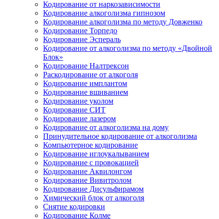
Кодирование от наркозависимости
Кодирование алкоголизма гипнозом
Кодирование алкоголизма по методу Довженко
Кодирование Торпедо
Кодирование Эспераль
Кодирование от алкоголизма по методу «Двойной
Блок»
Кодирование Налтрексон
Раскодирование от алкоголя
Кодирование имплантом
Кодирование вшиванием
Кодирование уколом
Кодирование СИТ
Кодирование лазером
Кодирование от алкоголизма на дому
Принудительное кодирование от алкоголизма
Компьютерное кодирование
Кодирование иглоукалыванием
Кодирование с провокацией
Кодирование Аквилонгом
Кодирование Вивитролом
Кодирование Дисульфирамом
Химический блок от алкоголя
Снятие кодировки
Кодирование Колме