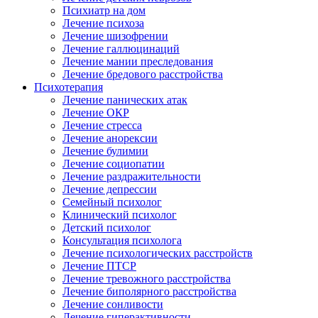
Психиатр на дом
Лечение психоза
Лечение шизофрении
Лечение галлюцинаций
Лечение мании преследования
Лечение бредового расстройства
Психотерапия
Лечение панических атак
Лечение ОКР
Лечение стресса
Лечение анорексии
Лечение булимии
Лечение социопатии
Лечение раздражительности
Лечение депрессии
Семейный психолог
Клинический психолог
Детский психолог
Консультация психолога
Лечение психологических расстройств
Лечение ПТСР
Лечение тревожного расстройства
Лечение биполярного расстройства
Лечение сонливости
Лечение гиперактивности