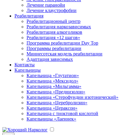
Лечение паранойи
Лечение клаустрофобии
Реабилитация
Реабилитационный центр
Реабилитация наркозависимых
Реабилитация алкоголиков
Реабилитация «12 шагов»
Программа реабилитации Day Top
Программы реабилитации
Миннесотская модель реабилитации
Адаптация зависимых
Контакты
Капельницы
Капельница «Глутатион»
Капельница «Мексидол»
Капельница «Мильгамма»
Капельница «Преднизолон»
Капельница «Стерофундин изотонический»
Капельница «Церебролизин»
Капельница «Цераксон»
Капельница с тиоктовой кислотой
Капельницы «Лаеннек»