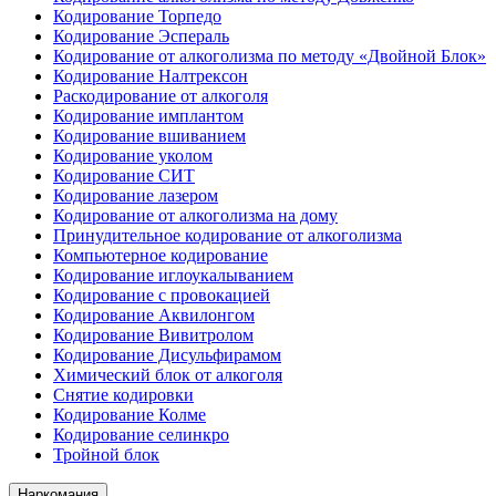
Кодирование Торпедо
Кодирование Эспераль
Кодирование от алкоголизма по методу «Двойной Блок»
Кодирование Налтрексон
Раскодирование от алкоголя
Кодирование имплантом
Кодирование вшиванием
Кодирование уколом
Кодирование СИТ
Кодирование лазером
Кодирование от алкоголизма на дому
Принудительное кодирование от алкоголизма
Компьютерное кодирование
Кодирование иглоукалыванием
Кодирование с провокацией
Кодирование Аквилонгом
Кодирование Вивитролом
Кодирование Дисульфирамом
Химический блок от алкоголя
Снятие кодировки
Кодирование Колме
Кодирование селинкро
Тройной блок
Наркомания