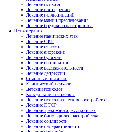
Лечение психоза
Лечение шизофрении
Лечение галлюцинаций
Лечение мании преследования
Лечение бредового расстройства
Психотерапия
Лечение панических атак
Лечение ОКР
Лечение стресса
Лечение анорексии
Лечение булимии
Лечение социопатии
Лечение раздражительности
Лечение депрессии
Семейный психолог
Клинический психолог
Детский психолог
Консультация психолога
Лечение психологических расстройств
Лечение ПТСР
Лечение тревожного расстройства
Лечение биполярного расстройства
Лечение сонливости
Лечение гиперактивности
Лечение паранойи