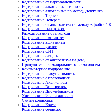
Кодирование от наркозависимости
Кодирование алкоголизма гипнозом
Кодирование алкоголизма по методу Довженко
Кодирование Торпедо
Кодирование Эспераль
Кодирование от алкоголизма по методу «Двойной 
Кодирование Налтрексон
Раскодирование от алкоголя
Кодирование имплантом
Кодирование вшиванием
Кодирование уколом
Кодирование СИТ
Кодирование лазером
Кодирование от алкоголизма на дому
Принудительное кодирование от алкоголизма
Компьютерное кодирование
Кодирование иглоукалыванием
Кодирование с провокацией
Кодирование Аквилонгом
Кодирование Вивитролом
Кодирование Дисульфирамом
Химический блок от алкоголя
Снятие кодировки
Кодирование Колме
Кодирование селинкро