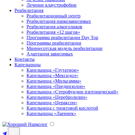
Лечение клаустрофобии
Реабилитация
Реабилитационный центр
Реабилитация наркозависимых
Реабилитация алкоголиков
Реабилитация «12 шагов»
Программа реабилитации Day Top
Программы реабилитации
Миннесотская модель реабилитации
Адаптация зависимых
Контакты
Капельницы
Капельница «Глутатион»
Капельница «Мексидол»
Капельница «Мильгамма»
Капельница «Преднизолон»
Капельница «Стерофундин изотонический»
Капельница «Церебролизин»
Капельница «Цераксон»
Капельница с тиоктовой кислотой
Капельницы «Лаеннек»