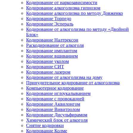
Кодирование от наркозависимости
Кодирование алкоголизма гипнозом
Кодирование алкоголизма по методу Довженко
Кодирование Торпедо
Кодирование Эспераль
Кодирование от алкоголизма по методу «Двойной
Блок»
Кодирование Налтрексон
Раскодирование от алкоголя
Кодирование имплантом
Кодирование вшиванием
Кодирование уколом
Кодирование СИТ
Кодирование лазером
Кодирование от алкоголизма на дому
Принудительное кодирование от алкоголизма
Компьютерное кодирование
Кодирование иглоукалыванием
Кодирование с провокацией
Кодирование Аквилонгом
Кодирование Вивитролом
Кодирование Дисульфирамом
Химический блок от алкоголя
Снятие кодировки
Кодирование Колме