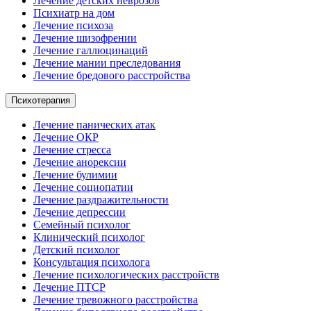
Лечение детских неврозов
Психиатр на дом
Лечение психоза
Лечение шизофрении
Лечение галлюцинаций
Лечение мании преследования
Лечение бредового расстройства
Психотерапия
Лечение панических атак
Лечение ОКР
Лечение стресса
Лечение анорексии
Лечение булимии
Лечение социопатии
Лечение раздражительности
Лечение депрессии
Семейный психолог
Клинический психолог
Детский психолог
Консультация психолога
Лечение психологических расстройств
Лечение ПТСР
Лечение тревожного расстройства