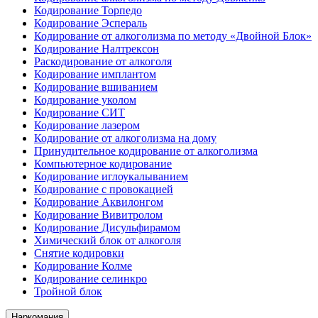
Кодирование Торпедо
Кодирование Эспераль
Кодирование от алкоголизма по методу «Двойной Блок»
Кодирование Налтрексон
Раскодирование от алкоголя
Кодирование имплантом
Кодирование вшиванием
Кодирование уколом
Кодирование СИТ
Кодирование лазером
Кодирование от алкоголизма на дому
Принудительное кодирование от алкоголизма
Компьютерное кодирование
Кодирование иглоукалыванием
Кодирование с провокацией
Кодирование Аквилонгом
Кодирование Вивитролом
Кодирование Дисульфирамом
Химический блок от алкоголя
Снятие кодировки
Кодирование Колме
Кодирование селинкро
Тройной блок
Наркомания