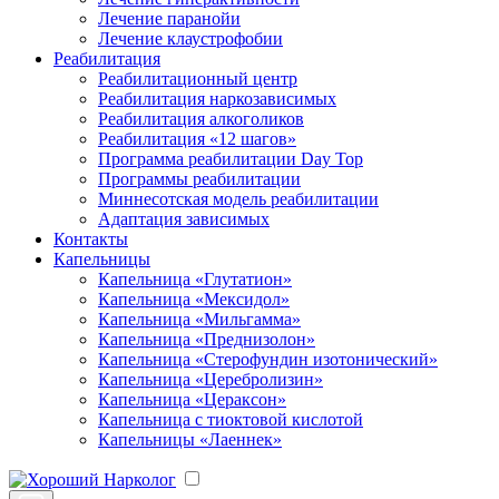
Лечение паранойи
Лечение клаустрофобии
Реабилитация
Реабилитационный центр
Реабилитация наркозависимых
Реабилитация алкоголиков
Реабилитация «12 шагов»
Программа реабилитации Day Top
Программы реабилитации
Миннесотская модель реабилитации
Адаптация зависимых
Контакты
Капельницы
Капельница «Глутатион»
Капельница «Мексидол»
Капельница «Мильгамма»
Капельница «Преднизолон»
Капельница «Стерофундин изотонический»
Капельница «Церебролизин»
Капельница «Цераксон»
Капельница с тиоктовой кислотой
Капельницы «Лаеннек»