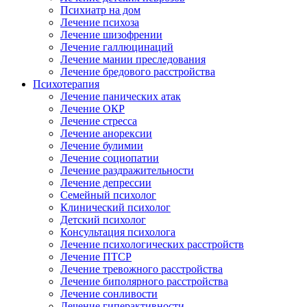
Психиатр на дом
Лечение психоза
Лечение шизофрении
Лечение галлюцинаций
Лечение мании преследования
Лечение бредового расстройства
Психотерапия
Лечение панических атак
Лечение ОКР
Лечение стресса
Лечение анорексии
Лечение булимии
Лечение социопатии
Лечение раздражительности
Лечение депрессии
Семейный психолог
Клинический психолог
Детский психолог
Консультация психолога
Лечение психологических расстройств
Лечение ПТСР
Лечение тревожного расстройства
Лечение биполярного расстройства
Лечение сонливости
Лечение гиперактивности