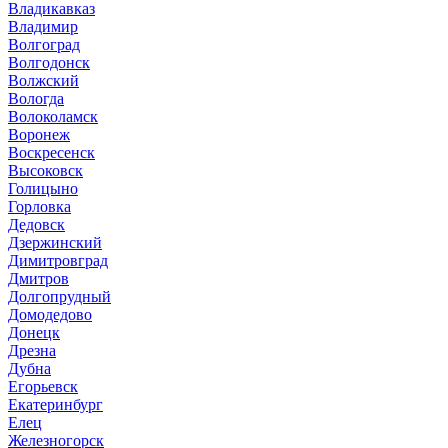
Владикавказ
Владимир
Волгоград
Волгодонск
Волжский
Вологда
Волоколамск
Воронеж
Воскресенск
Высоковск
Голицыно
Горловка
Дедовск
Дзержинский
Димитровград
Дмитров
Долгопрудный
Домодедово
Донецк
Дрезна
Дубна
Егорьевск
Екатеринбург
Елец
Железногорск