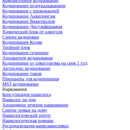
Компьютерное кодирование
Кодирование иглоукалыванием
Кодирование с провокацией
Кодирование Аквилонгом
Кодирование Вивитролом
Кодирование Дисульфирамом
Химический блок от алкоголя
Снятие кодировки
Кодирование Колме
Тройной блок
Кодирование селинкро
Аппаратное кодирование
Кодирование от алкоголизма на срок 1 год
Актоплекс кодирование
Кодирование током
Препараты для кодирования
MST кодирование
Наркомания
Консультация нарколога
Нарколог на дом
Анонимное лечение наркомании
Снятие ломки на дому
Наркологический центр
Наркологическая помощь
Ресоциализация наркозависимых