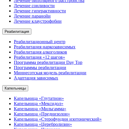
Лечение биполярного расстройства
Лечение сонливости
Лечение гиперактивности
Лечение паранойи
Лечение клаустрофобии
Реабилитация
Реабилитационный центр
Реабилитация наркозависимых
Реабилитация алкоголиков
Реабилитация «12 шагов»
Программа реабилитации Day Top
Программы реабилитации
Миннесотская модель реабилитации
Адаптация зависимых
Капельницы
Капельница «Глутатион»
Капельница «Мексидол»
Капельница «Мильгамма»
Капельница «Преднизолон»
Капельница «Стерофундин изотонический»
Капельница «Церебролизин»