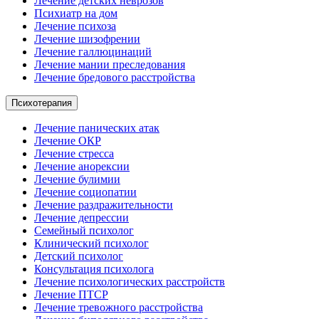
Лечение детских неврозов
Психиатр на дом
Лечение психоза
Лечение шизофрении
Лечение галлюцинаций
Лечение мании преследования
Лечение бредового расстройства
Психотерапия
Лечение панических атак
Лечение ОКР
Лечение стресса
Лечение анорексии
Лечение булимии
Лечение социопатии
Лечение раздражительности
Лечение депрессии
Семейный психолог
Клинический психолог
Детский психолог
Консультация психолога
Лечение психологических расстройств
Лечение ПТСР
Лечение тревожного расстройства