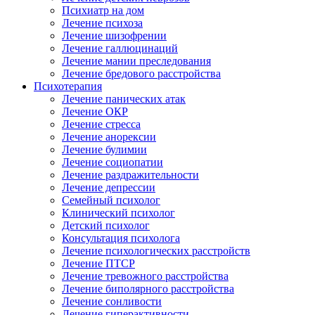
Психиатр на дом
Лечение психоза
Лечение шизофрении
Лечение галлюцинаций
Лечение мании преследования
Лечение бредового расстройства
Психотерапия
Лечение панических атак
Лечение ОКР
Лечение стресса
Лечение анорексии
Лечение булимии
Лечение социопатии
Лечение раздражительности
Лечение депрессии
Семейный психолог
Клинический психолог
Детский психолог
Консультация психолога
Лечение психологических расстройств
Лечение ПТСР
Лечение тревожного расстройства
Лечение биполярного расстройства
Лечение сонливости
Лечение гиперактивности