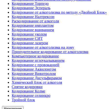
Кодирование Торпедо
Кодирование Эспераль
Кодирование от алкоголизма по методу «Двойной Блок»
Кодирование Налтрексон
Раскодирование от алкоголя
Кодирование имплантом
Кодирование вшиванием
Кодирование уколом
Кодирование СИТ
Кодирование лазером
Кодирование от алкоголизма на дому
Принудительное кодирование от алкоголизма
Компьютерное кодирование
Кодирование иглоукалыванием
Кодирование с провокацией
Кодирование Аквилонгом
Кодирование Вивитролом
Кодирование Дисульфирамом
Химический блок от алкоголя
Снятие кодировки
Кодирование Колме
Кодирование селинкро
Тройной блок
Наркомания