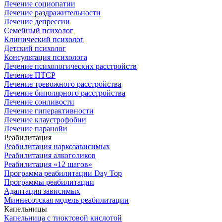
Лечение социопатии
Лечение раздражительности
Лечение депрессии
Семейный психолог
Клинический психолог
Детский психолог
Консультация психолога
Лечение психологических расстройств
Лечение ПТСР
Лечение тревожного расстройства
Лечение биполярного расстройства
Лечение сонливости
Лечение гиперактивности
Лечение клаустрофобии
Лечение паранойи
Реабилитация
Реабилитация наркозависимых
Реабилитация алкоголиков
Реабилитация «12 шагов»
Программа реабилитации Day Top
Программы реабилитации
Адаптация зависимых
Миннесотская модель реабилитации
Капельницы
Капельница с тиоктовой кислотой