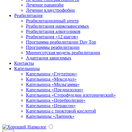
Лечение паранойи
Лечение клаустрофобии
Реабилитация
Реабилитационный центр
Реабилитация наркозависимых
Реабилитация алкоголиков
Реабилитация «12 шагов»
Программа реабилитации Day Top
Программы реабилитации
Миннесотская модель реабилитации
Адаптация зависимых
Контакты
Капельницы
Капельница «Глутатион»
Капельница «Мексидол»
Капельница «Мильгамма»
Капельница «Преднизолон»
Капельница «Стерофундин изотонический»
Капельница «Церебролизин»
Капельница «Цераксон»
Капельница с тиоктовой кислотой
Капельницы «Лаеннек»