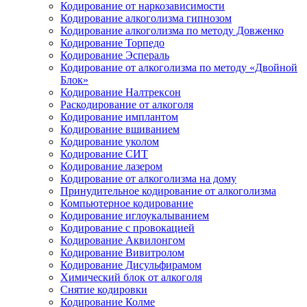
Кодирование от наркозависимости
Кодирование алкоголизма гипнозом
Кодирование алкоголизма по методу Довженко
Кодирование Торпедо
Кодирование Эспераль
Кодирование от алкоголизма по методу «Двойной
Блок»
Кодирование Налтрексон
Раскодирование от алкоголя
Кодирование имплантом
Кодирование вшиванием
Кодирование уколом
Кодирование СИТ
Кодирование лазером
Кодирование от алкоголизма на дому
Принудительное кодирование от алкоголизма
Компьютерное кодирование
Кодирование иглоукалыванием
Кодирование с провокацией
Кодирование Аквилонгом
Кодирование Вивитролом
Кодирование Дисульфирамом
Химический блок от алкоголя
Снятие кодировки
Кодирование Колме