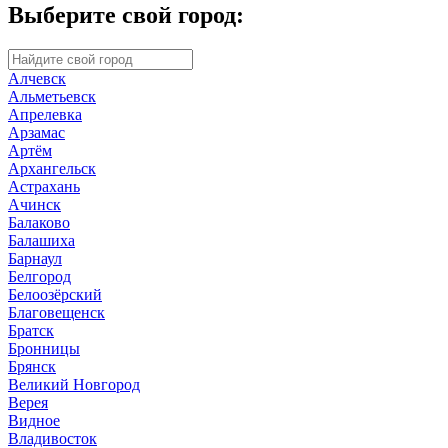
Выберите свой город:
Алчевск
Альметьевск
Апрелевка
Арзамас
Артём
Архангельск
Астрахань
Ачинск
Балаково
Балашиха
Барнаул
Белгород
Белоозёрский
Благовещенск
Братск
Бронницы
Брянск
Великий Новгород
Верея
Видное
Владивосток