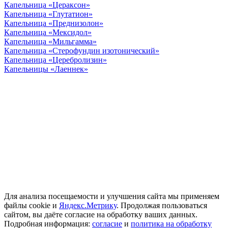
Капельница «Цераксон»
Капельница «Глутатион»
Капельница «Преднизолон»
Капельница «Мексидол»
Капельница «Мильгамма»
Капельница «Стерофундин изотонический»
Капельница «Церебролизин»
Капельницы «Лаеннек»
ООО "Наше здоровье" ИНН 7705550380 ОГРН
1147746027417 В городе действуют мобильные медицинские
бригады. Вся информация на сайте не является публичной
офертой и не несет сугубо информационный характер. Она не
служит для постановки диагноза и назначения лечения.
© 2026 good-narkolog.ru | Все права защищены
Для анализа посещаемости и улучшения сайта мы применяем
файлы cookie и
Яндекс.Метрику
. Продолжая пользоваться
сайтом, вы даёте согласие на обработку ваших данных.
Подробная информация:
согласие
и
политика на обработку