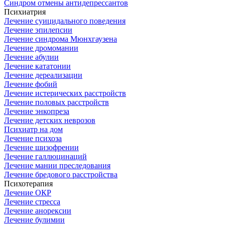
Синдром отмены антидепрессантов
Психиатрия
Лечение суицидального поведения
Лечение эпилепсии
Лечение синдрома Мюнхгаузена
Лечение дромомании
Лечение абулии
Лечение кататонии
Лечение дереализации
Лечение фобий
Лечение истерических расстройств
Лечение половых расстройств
Лечение энкопреза
Лечение детских неврозов
Психиатр на дом
Лечение психоза
Лечение шизофрении
Лечение галлюцинаций
Лечение мании преследования
Лечение бредового расстройства
Психотерапия
Лечение ОКР
Лечение стресса
Лечение анорексии
Лечение булимии