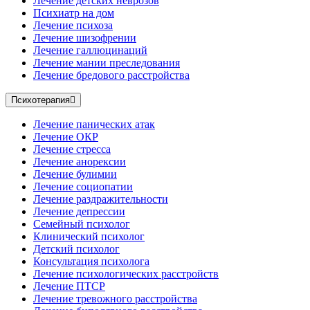
Лечение детских неврозов
Психиатр на дом
Лечение психоза
Лечение шизофрении
Лечение галлюцинаций
Лечение мании преследования
Лечение бредового расстройства
Психотерапия
Лечение панических атак
Лечение ОКР
Лечение стресса
Лечение анорексии
Лечение булимии
Лечение социопатии
Лечение раздражительности
Лечение депрессии
Семейный психолог
Клинический психолог
Детский психолог
Консультация психолога
Лечение психологических расстройств
Лечение ПТСР
Лечение тревожного расстройства