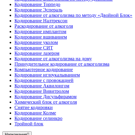
Кодирование Торпедо
Кодирование Эспераль
Кодирование от алкоголизма по методу «Двойной Блок»
Кодирование Налтрексон
Раскодирование от алкоголя
Кодирование имплантом
Кодирование вшиванием
Кодирование уколом
Кодирование СИТ
Кодирование лазером
Кодирование от алкоголизма на дому
Принудительное кодирование от алкоголизма
Компьютерное кодирование
Кодирование иглоукалыванием
Кодирование с провокацией
Кодирование Аквилонгом
Кодирование Вивитролом
Кодирование Дисульфирамом
Химический блок от алкоголя
Снятие кодировки
Кодирование Колме
Кодирование селинкро
Тройной блок
Наркомания