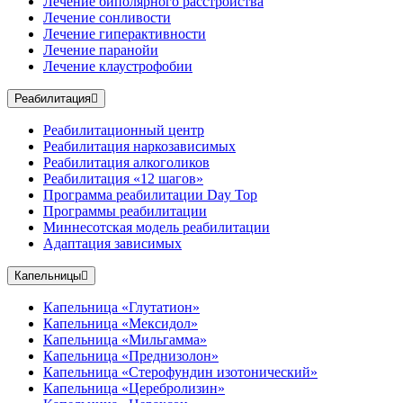
Лечение биполярного расстройства
Лечение сонливости
Лечение гиперактивности
Лечение паранойи
Лечение клаустрофобии
Реабилитация
Реабилитационный центр
Реабилитация наркозависимых
Реабилитация алкоголиков
Реабилитация «12 шагов»
Программа реабилитации Day Top
Программы реабилитации
Миннесотская модель реабилитации
Адаптация зависимых
Капельницы
Капельница «Глутатион»
Капельница «Мексидол»
Капельница «Мильгамма»
Капельница «Преднизолон»
Капельница «Стерофундин изотонический»
Капельница «Церебролизин»