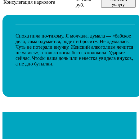
Консультация нарколога
руб.
услугу
Сноха пила по-тихому. Я молчала, думала — «бабское
дело, сама одумается, родит и бросит». Не одумалась.
Чуть не потеряли внучку. Женский алкоголизм лечится
не «авось», а только когда бьют в колокола. Ударьте
сейчас. Чтобы ваша дочь или невестка увидела внуков,
а не дно бутылки.