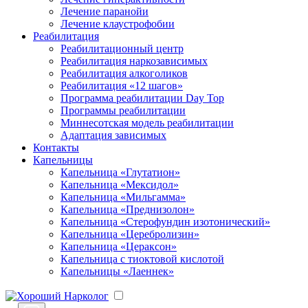
Лечение паранойи
Лечение клаустрофобии
Реабилитация
Реабилитационный центр
Реабилитация наркозависимых
Реабилитация алкоголиков
Реабилитация «12 шагов»
Программа реабилитации Day Top
Программы реабилитации
Миннесотская модель реабилитации
Адаптация зависимых
Контакты
Капельницы
Капельница «Глутатион»
Капельница «Мексидол»
Капельница «Мильгамма»
Капельница «Преднизолон»
Капельница «Стерофундин изотонический»
Капельница «Церебролизин»
Капельница «Цераксон»
Капельница с тиоктовой кислотой
Капельницы «Лаеннек»