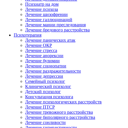
Психиатр на дом
Лечение психоза
Лечение шизофрении
Лечение галлюцинаций
Лечение мании преследования
Лечение бредового расстройства
Психотерапия
Лечение панических атак
Лечение ОКР
Лечение стресса
Лечение анорексии
Лечение булимии
Лечение социопатии
Лечение раздражительности
Лечение депрессии
Семейный психолог
Клинический психолог
Детский психолог
Консультация психолога
Лечение психологических расстройств
Лечение ПТСР
Лечение тревожного расстройства
Лечение биполярного расстройства
Лечение сонливости
Лечение гиперактивности