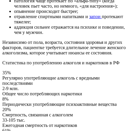
патология чаще протекает по «альфа-типу» (когда
человек пьет часто, но немного, «для настроения»);
опьянение происходит быстрее;
отравление спиртными напитками и
запои
протекают
тяжелее;
аддикция сильнее отражается на психике и поведении,
чем у мужчин.
Независимо от пола, возраста, состояния здоровья и других
факторов, пациентке требуется длительное лечение женского
алкоголизма, которое учитывает нюансы ее состояния.
Статистика по употреблению алкоголя и наркотиков в РФ
35%
Регулярно употребляющие алкоголь с вредными
последствиями
2-9 млн.
Общее число потребляющих наркотики
8%
Периодически употребляющие психоактивные вещества
20%
Смертность, связанная с алкоголем
33-105 тыс.
Ежегодная смертность от наркотиков
61%