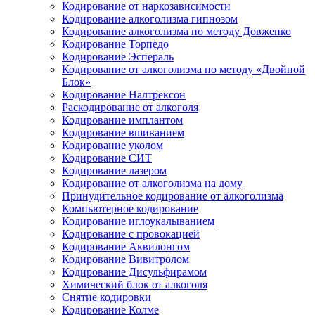
Кодирование от наркозависимости
Кодирование алкоголизма гипнозом
Кодирование алкоголизма по методу Довженко
Кодирование Торпедо
Кодирование Эспераль
Кодирование от алкоголизма по методу «Двойной
Блок»
Кодирование Налтрексон
Раскодирование от алкоголя
Кодирование имплантом
Кодирование вшиванием
Кодирование уколом
Кодирование СИТ
Кодирование лазером
Кодирование от алкоголизма на дому
Принудительное кодирование от алкоголизма
Компьютерное кодирование
Кодирование иглоукалыванием
Кодирование с провокацией
Кодирование Аквилонгом
Кодирование Вивитролом
Кодирование Дисульфирамом
Химический блок от алкоголя
Снятие кодировки
Кодирование Колме