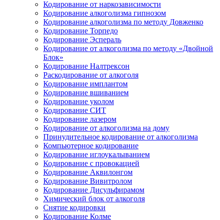
Кодирование от наркозависимости
Кодирование алкоголизма гипнозом
Кодирование алкоголизма по методу Довженко
Кодирование Торпедо
Кодирование Эспераль
Кодирование от алкоголизма по методу «Двойной
Блок»
Кодирование Налтрексон
Раскодирование от алкоголя
Кодирование имплантом
Кодирование вшиванием
Кодирование уколом
Кодирование СИТ
Кодирование лазером
Кодирование от алкоголизма на дому
Принудительное кодирование от алкоголизма
Компьютерное кодирование
Кодирование иглоукалыванием
Кодирование с провокацией
Кодирование Аквилонгом
Кодирование Вивитролом
Кодирование Дисульфирамом
Химический блок от алкоголя
Снятие кодировки
Кодирование Колме