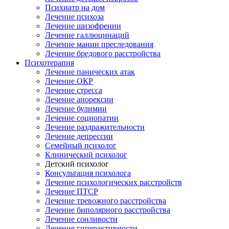
Психиатр на дом
Лечение психоза
Лечение шизофрении
Лечение галлюцинаций
Лечение мании преследования
Лечение бредового расстройства
Психотерапия
Лечение панических атак
Лечение ОКР
Лечение стресса
Лечение анорексии
Лечение булимии
Лечение социопатии
Лечение раздражительности
Лечение депрессии
Семейный психолог
Клинический психолог
Детский психолог
Консультация психолога
Лечение психологических расстройств
Лечение ПТСР
Лечение тревожного расстройства
Лечение биполярного расстройства
Лечение сонливости
Лечение гиперактивности