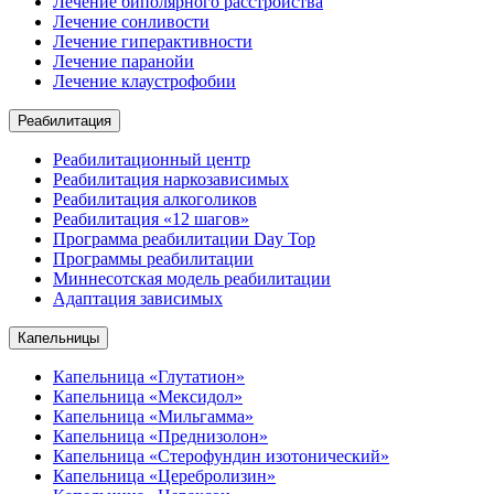
Лечение биполярного расстройства
Лечение сонливости
Лечение гиперактивности
Лечение паранойи
Лечение клаустрофобии
Реабилитация
Реабилитационный центр
Реабилитация наркозависимых
Реабилитация алкоголиков
Реабилитация «12 шагов»
Программа реабилитации Day Top
Программы реабилитации
Миннесотская модель реабилитации
Адаптация зависимых
Капельницы
Капельница «Глутатион»
Капельница «Мексидол»
Капельница «Мильгамма»
Капельница «Преднизолон»
Капельница «Стерофундин изотонический»
Капельница «Церебролизин»