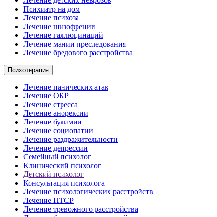
Лечение детских неврозов
Психиатр на дом
Лечение психоза
Лечение шизофрении
Лечение галлюцинаций
Лечение мании преследования
Лечение бредового расстройства
Психотерапия
Лечение панических атак
Лечение ОКР
Лечение стресса
Лечение анорексии
Лечение булимии
Лечение социопатии
Лечение раздражительности
Лечение депрессии
Семейный психолог
Клинический психолог
Детский психолог
Консультация психолога
Лечение психологических расстройств
Лечение ПТСР
Лечение тревожного расстройства