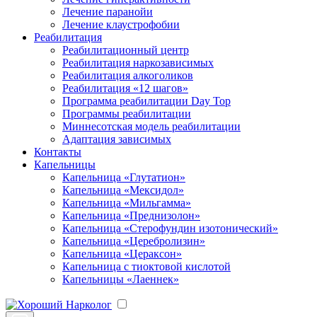
Лечение паранойи
Лечение клаустрофобии
Реабилитация
Реабилитационный центр
Реабилитация наркозависимых
Реабилитация алкоголиков
Реабилитация «12 шагов»
Программа реабилитации Day Top
Программы реабилитации
Миннесотская модель реабилитации
Адаптация зависимых
Контакты
Капельницы
Капельница «Глутатион»
Капельница «Мексидол»
Капельница «Мильгамма»
Капельница «Преднизолон»
Капельница «Стерофундин изотонический»
Капельница «Церебролизин»
Капельница «Цераксон»
Капельница с тиоктовой кислотой
Капельницы «Лаеннек»