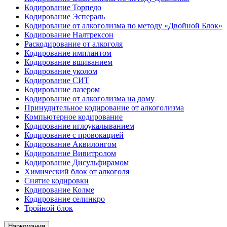
Кодирование Торпедо
Кодирование Эспераль
Кодирование от алкоголизма по методу «Двойной Блок»
Кодирование Налтрексон
Раскодирование от алкоголя
Кодирование имплантом
Кодирование вшиванием
Кодирование уколом
Кодирование СИТ
Кодирование лазером
Кодирование от алкоголизма на дому
Принудительное кодирование от алкоголизма
Компьютерное кодирование
Кодирование иглоукалыванием
Кодирование с провокацией
Кодирование Аквилонгом
Кодирование Вивитролом
Кодирование Дисульфирамом
Химический блок от алкоголя
Снятие кодировки
Кодирование Колме
Кодирование селинкро
Тройной блок
Наркомания